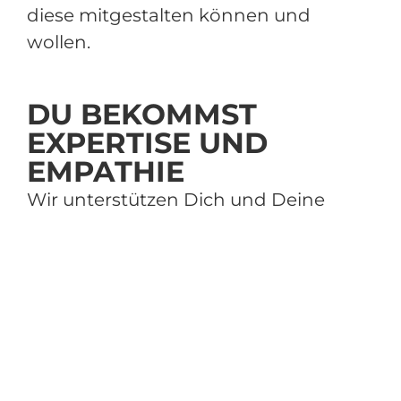
diese mitgestalten können und
wollen.
DU BEKOMMST
EXPERTISE UND
EMPATHIE
Wir unterstützen Dich und Deine
Mitarbeitenden dabei
festzustellen, welche Maßnahmen
die Richtigen sind, um die
Veränderung erfolgreich zu
gestalten
Ziele zu definieren, die ein
gemeinsames Bild der Zukunft